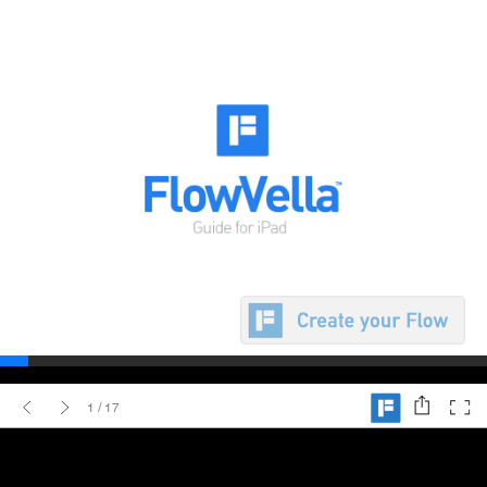
?>
1
/ 17