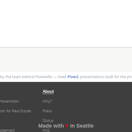
by the team behind FlowVella — meet
Flow2
, presentations built for the 
About
resentation
Why?
tion for Real Estate
Press
Status
Made with
♥
in Seattle
nablement
FAQ