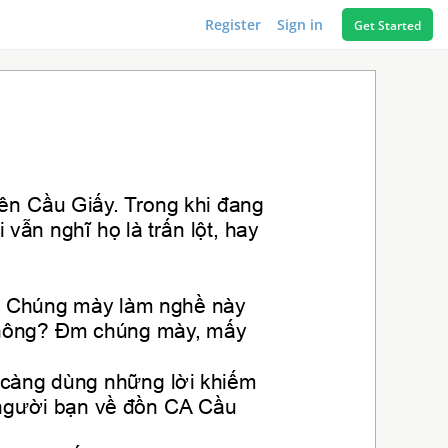
Register
Sign in
Get Started
Q
ên Cầu Giấy. Trong khi đang 
vẫn nghĩ họ là trấn lột, hay 
i : Chúng mày làm nghề này 
không? Đm chúng mày, mấy 
ọ càng dùng những lời khiếm 
 người bạn về đồn CA Cầu 