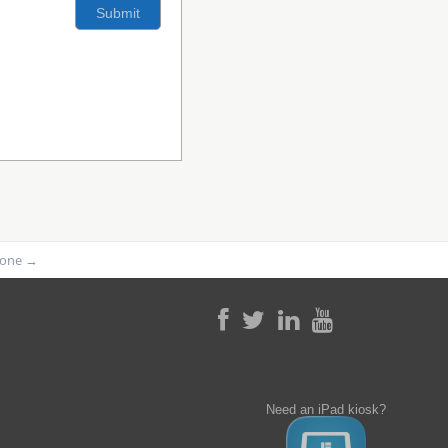
phone
→
Need an iPad kiosk?