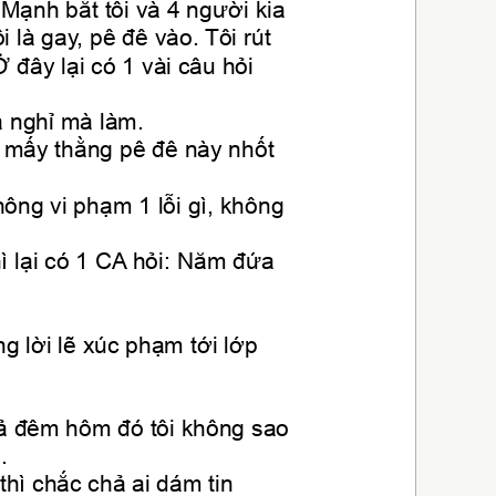
ạnh bắt tôi và 4 người kia 
i là gay, pê đê vào. Tôi rút 
đây lại có 1 vài câu hỏi 
 nghỉ mà làm.
 mấy thằng pê đê này nhốt 
Quá
ông vi phạm 1 lỗi gì, không 
mới
Trà
 lại có 1 CA hỏi: Năm đứa 
địa
que
Quá
g lời lẽ xúc phạm tới lớp 
cuố
hơi
Cả đêm hôm đó tôi không sao 
quá 
.
Bar:
thì chắc chả ai dám tin