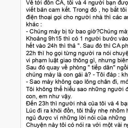
Về tới đồn CA, tôi và 4 người bạn đư
viết bản cam kết. Trong đó , họ bắt tôi p
điện thoại gọi cho người nhà thì các an
khác :
- Chúng mày bị từ bao giờ?Chúng mà
Khoảng 9h15 thì có 1 người bước vào 
hết vào 24h thì thả ". Sau đó thì CA p
22h thì họ gọi từng người ra nói chuyệ
vi phạm luật giao thông gì, nhưng biê
Sau đó quay về phòng " tiếp dân" ngồi
chúng mày là con gái à? - Tôi đáp : kh
- Sao mày không cạo lông chân đi, mớ
Tôi không thể hiểu sao những người đán
con, em như vậy.
Đến 23h thì người nhà của tôi và 4 bạ
Lúc đi ra khỏi đồn, tôi thấy nhẹ nhõm
ngủ được vì những lời nói của những
Chuyện này tôi có nói ra với một vài 