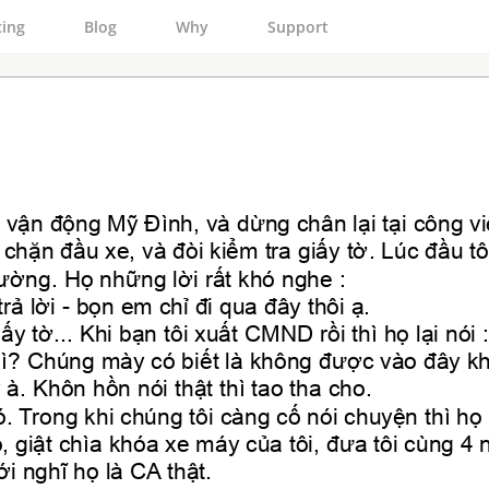
cing
Blog
Why
Support
vận động Mỹ Đình, và dừng chân lại tại công vi
hặn đầu xe, và đòi kiểm tra giấy tờ. Lúc đầu tôi 
ờng. Họ những lời rất khó nghe :
rả lời - bọn em chỉ đi qua đây thôi ạ.
iấy tờ... Khi bạn tôi xuất CMND rồi thì họ lại nó
 gì? Chúng mày có biết là không được vào đây 
à. Khôn hồn nói thật thì tao tha cho.
ó. Trong khi chúng tôi càng cố nói chuyện thì h
 giật chìa khóa xe máy của tôi, đưa tôi cùng 4
i nghĩ họ là CA thật.