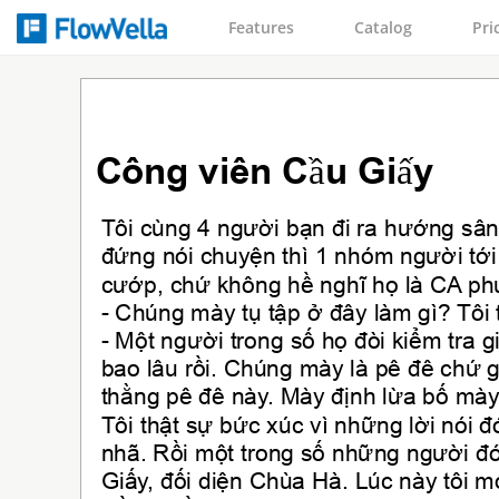
Features
Catalog
Pri
Công viên Cầu Giấy
Tôi cùng 4 người bạn đi ra hướng sân 
đứng nói chuyện thì 1 nhóm người tới c
cướp, chứ không hề nghĩ họ là CA phư
- Chúng mày tụ tập ở đây làm gì? Tôi t
- Một người trong số họ đòi kiểm tra g
bao lâu rồi. Chúng mày là pê đê chứ
thằng pê đê này. Mày định lừa bố mày 
Tôi thật sự bức xúc vì những lời nói đ
nhã. Rồi một trong số những người đó,
Giấy, đối diện Chùa Hà. Lúc này tôi mớ