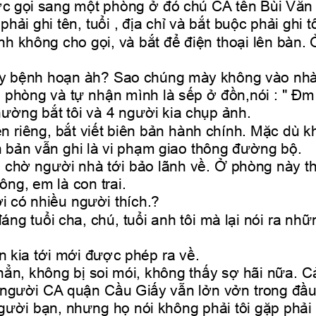
ợc gọi sang một phòng ở đó chú CA tên Bùi Văn M
hải ghi tên, tuổi , địa chỉ và bắt buộc phải ghi tô
h không cho gọi, và bắt để điện thoại lên bàn. Ở 
y bệnh hoạn àh? Sao chúng mày không vào nhà
phòng và tự nhận mình là sếp ở đồn,nói : " Đm
hường bắt tôi và 4 người kia chụp ảnh.
n riêng, bắt viết biên bản hành chính. Mặc dù kh
n bản vẫn ghi là vi phạm giao thông đường bộ.
 chờ người nhà tới bảo lãnh về. Ở phòng này thì
ông, em là con trai.
i có nhiều người thích.?
g tuổi cha, chú, tuổi anh tôi mà lại nói ra nhữn
n kia tới mới được phép ra về.
 hẳn, không bị soi mói, không thấy sợ hãi nữa. 
 người CA quận Cầu Giấy vẫn lởn vởn trong đầu
người bạn, nhưng họ nói không phải tôi gặp phải 