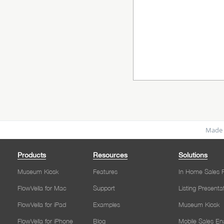
Made 
Products
Resources
Solutions
Museum Kiosk
Features
In Home Sales P
FlowVella for Mac
Support
Listing Presenta
FlowVella for iPad
Examples
Museum Kiosk
FlowVella for iPhone
Blog
Mobile Sales E